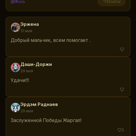
Фото
Войти
Эржена
Э
31 мая
Добрый мальчик, всем помогает .
Даши-Доржи
Д
29 мая
Удачи!!!
Эрдэм Раднаев
Э
29 мая
Заслуженной Победы Жаргал!
1