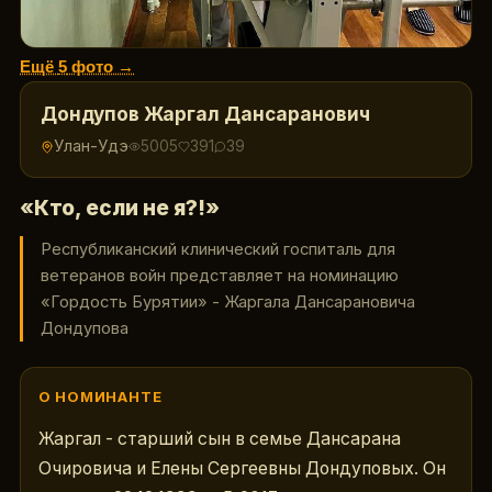
Ещё
5
фото →
Дондупов Жаргал Дансаранович
Улан-Удэ
5005
391
39
«Кто, если не я?!»
Республиканский клинический госпиталь для
ветеранов войн представляет на номинацию
«Гордость Бурятии» - Жаргала Дансарановича
Дондупова
О НОМИНАНТЕ
Жаргал - старший сын в семье Дансарана 
Очировича и Елены Сергеевны Дондуповых. Он 