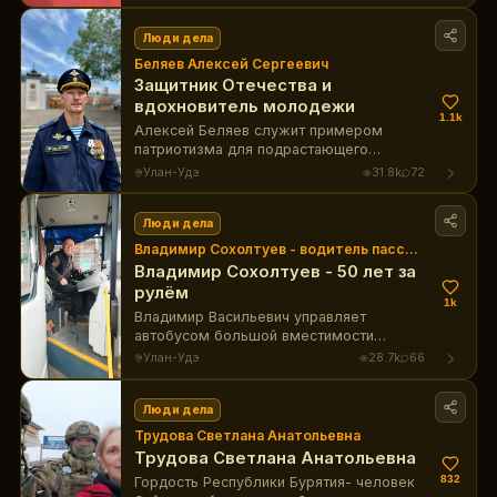
более 28 лет вдохновляет и наставляет
подрастающее поколение, даря
золотые медали и прославляя Бурятию
Люди дела
на международной арене.
Беляев Алексей Сергеевич
Защитник Отечества и
вдохновитель молодежи
1.1k
Алексей Беляев служит примером
патриотизма для подрастающего
поколения в Бурятии, сочетая военную
Улан-Удэ
31.8k
72
службу с активной общественной
деятельностью.
Люди дела
Владимир Сохолтуев - водитель пассажирского автобуса МУП "Городские маршруты"
Владимир Сохолтуев - 50 лет за
рулём
1k
Владимир Васильевич управляет
автобусом большой вместимости
Волгабас. Он перевозит пассажиров по
Улан-Удэ
28.7k
66
маршруту №135 (пл. Банзарова -
Сосновый Бор). В коллективе МУП
"Городские маршруты" и среди
Люди дела
пассажиров пользуется большим
Трудова Светлана Анатольевна
уважением. Владимир Васильевич
Трудова Светлана Анатольевна
настоящий профессионал и мастер
832
Гордость Республики Бурятия- человек
своего дела.