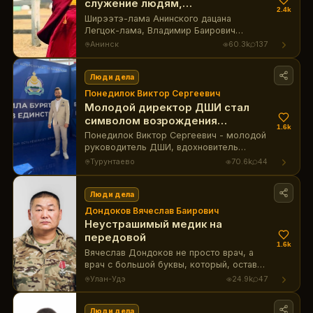
служение людям,
2.4k
объединяющее Бурятию
Ширээтэ-лама Анинского дацана
Легцок-лама, Владимир Баирович
Дарижапов — это религиозный и
Анинск
60.3k
137
общественный деятель, который
ежедневно своими реальными делами
доказывает, что его служение
Люди дела
ближнему не ограничивается только
Понедилок Виктор Сергеевич
обрядами, а наполнено активной
Молодой директор ДШИ стал
гражданской и социальной работой.
символом возрождения
1.6k
сельской культуры
Понедилок Виктор Сергеевич - молодой
руководитель ДШИ, вдохновитель
возрождения культуры и
Турунтаево
70.6k
44
патриотического воспитания
подрастающего поколения в селах
Бурятии.
Люди дела
Дондоков Вячеслав Баирович
Неустрашимый медик на
передовой
1.6k
Вячеслав Дондоков не просто врач, а
врач с большой буквы, который, оставив
стабильную карьеру, вернулся
Улан-Удэ
24.9k
47
добровольцем на специальную военную
операцию для спасения жизней на
передовой.
Люди дела