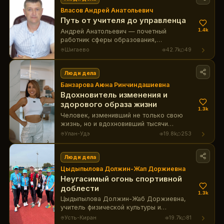
Власов Андрей Анатольевич
Путь от учителя до управленца
1.4k
Андрей Анатольевич — почетный
работник сферы образования,
управленец и новатор, внёсший вклад в
Шигаево
42.7k
49
развитие системы образования в
Бурятии.
Люди дела
Банзарова Аюна Ринчиндашиевна
Вдохновитель изменения и
здорового образа жизни
1.3k
Человек, изменивший не только свою
жизнь, но и вдохновивший тысячи
женщин на путь к здоровью, Аюна
Улан-Удэ
19.8k
253
Банзарова, стала образцом силы воли и
профессионализма, создавая доступные
фитнес-программы и марафоны.
Люди дела
Цыдыпылова Должин-Жап Доржиевна
Неугасимый огонь спортивной
доблести
1.3k
Цыдыпылова Должин-Жаб Доржиевна,
учитель физической культуры и
выдающаяся спортсменка-ветеран,
Усть-Киран
19.7k
81