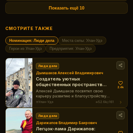
Показать ещё
10
СМОТРИТЕ ТАКЖЕ
Номинация: Люди дела
Места силы: Улан-Удэ
Герои из Улан-Удэ
Предприятия: Улан-Удэ
Люди дела
Дымшаков Алексей Владимирович
Создатель уютных
общественных пространств
2.4k
Улан-Удэ
Алексей Дымшаков посвятил свою
карьеру развитию и благоустройству
парков города, привнеся в жизнь Улан-
Улан-Удэ
52.6k
161
Удэ новые места для отдыха и досуга.
Его труд был отмечен Почетной
грамотой Улан-Удэнского городского
Люди дела
Совета депутатов.
Дарижапов Владимир Баирович
Легцок-лама Дарижапов: