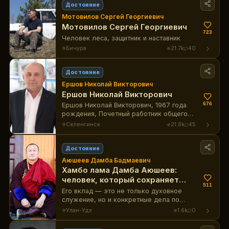
недропользования. Стаж ее
Достояние
преподавательской деятельности – 66
Мотовилов Сергей Георгиевич
лет!
Мотовилов Сергей Георгиевич
723
Человек леса, защитник и наставник
Бичура
21.7k
40
Достояние
Ершов Николай Викторович
Ершов Николай Викторович
676
Ершов Николай Викторович, 1967 года
рождения, Почетный работник общего
образования Российской Федерации,
Селенгинск
21.6k
45
Человек года-2024, руководитель
основ безопасности и защиты Родины
МБОУ «Селенгинская СОШ № 2», МО
Достояние
«Кабанский район» Республики Бурятия
Аюшеев Дамба Бадмаевич
Хамбо лама Дамба Аюшеев:
человек, который сохраняет
511
культуру и традиции Бурятии
Его вклад — это не только духовное
служение, но и конкретные дела по
сохранению культуры, традиций,
Улан-Удэ
1.6k
0
родного уклада и исторической памяти
бурятского народа.