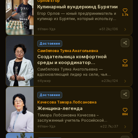
Орлов Егор
Кулинарный вундеркинд Бурятии
Егор Орлов — юный предприниматель и
1.7k
кулинар из Бурятии, который использует
своё увлечение для продвижения
бурятской культуры и вдохновляет
Улан-Удэ
51.2k
136
молодое поколение.
Достояние
Самбялова Туяна Анатольевна
Создательница комфортной
среды и координатор
910
волонтеров
Самбялова Туяна Анатольевна —
вдохновляющий лидер на селе, чья
преданность родному краю и неустанная
Хужир
23k
124
работа по улучшению инфраструктуры и
поддержке людей делают её настоящей
гордостью Бурятии.
Достояние
Качесова Тамара Лобсановна
Женщина-легенда
884
Тамара Лобсановна Качесова –
заслуженный учитель Российской
Федерации, в возрасте 88 лет
Улан-Удэ
22.7k
37
продолжает преподавать английский
язык в Байкальском колледже