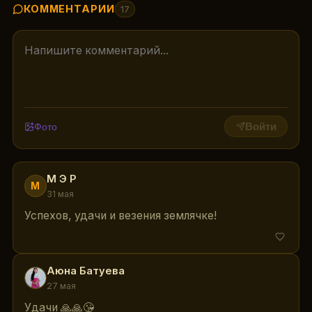
КОММЕНТАРИИ
17
Фото
Войти
М Э Р
М
31 мая
Успехов, удачи и везения землячке!
Аюна Батуева
А
27 мая
Удачи 🙏🙏😘