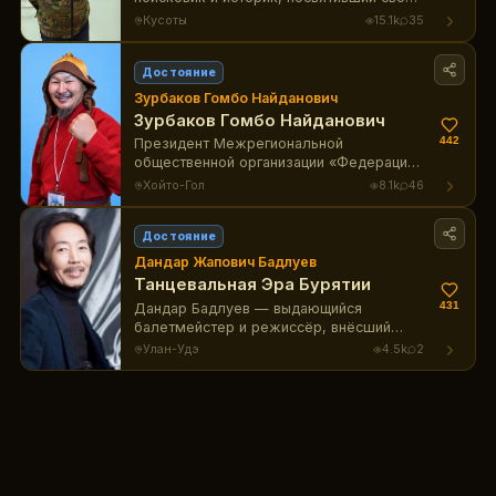
жизнь восстановлению памяти о павших
Кусоты
15.1k
35
солдатах Бурятии, увековечивая их
героизм на мировой арене.
Достояние
Зурбаков Гомбо Найданович
Зурбаков Гомбо Найданович
442
Президент Межрегиональной
общественной организации «Федерация
национальной игры «Сээр хухалха»
Хойто-Гол
8.1k
46
(разбивание костей)
Достояние
Дандар Жапович Бадлуев
Танцевальная Эра Бурятии
431
Дандар Бадлуев — выдающийся
балетмейстер и режиссёр, внёсший
огромный вклад в развитие
Улан-Удэ
4.5k
2
танцевального искусства Бурятии и
России.