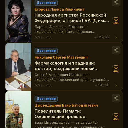
Достояние
Егорова Лариса Ильинична
Народная артистка Российской
Федерации, актриса ГБАТД им.
505
Хоца Намсараева
Лариса Ильинична Егорова —
выдающаяся артистка, внесшая
неоценимый вклад в развитие театра и
Улан-Удэ
13.1k
22
культуры Бурятии.
Достояние
Николаев Сергей Матвеевич
Фармакология и традиции:
доктор, создающий новый
462
взгляд
Сергей Матвеевич Николаев —
выдающийся российский врач и ученый
из Бурятии, внёсший значительный вклад
Улан-Удэ
7.7k
20
в развитие медицины и изучение
лекарственных растений. Его работы и
исследования в области тибетской
Достояние
медицины ценятся в научных кругах по
Цырендашиев Баир Батодалаевич
всему миру.
Повелитель Памяти:
Оживляющий прошлое
455
Баир Цырендашиев — выдающийся
поисковик и историк, посвятивший свою