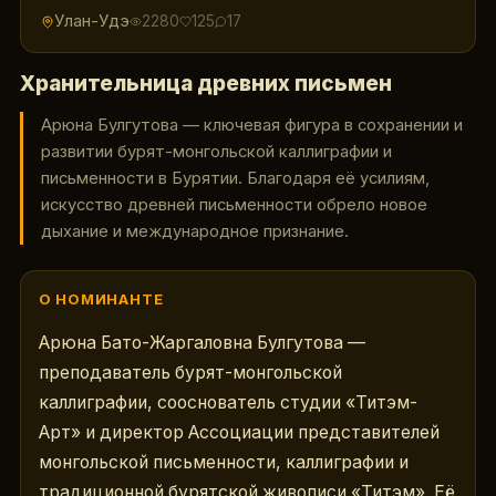
Улан-Удэ
2280
125
17
Хранительница древних письмен
Арюна Булгутова — ключевая фигура в сохранении и
развитии бурят-монгольской каллиграфии и
письменности в Бурятии. Благодаря её усилиям,
искусство древней письменности обрело новое
дыхание и международное признание.
О НОМИНАНТЕ
Арюна Бато-Жаргаловна Булгутова — 
преподаватель бурят-монгольской 
каллиграфии, сооснователь студии «Титэм-
Арт» и директор Ассоциации представителей 
монгольской письменности, каллиграфии и 
традиционной бурятской живописи «Титэм». Её 