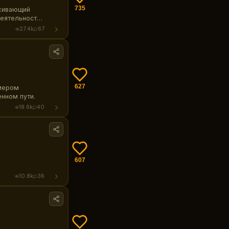
735
рживающий
деятельность
27.4k
67
627
мером
нном пути.
18.6k
40
607
10.8k
36