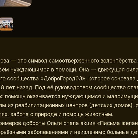
ва — это символ самоотверженного волонтёрства 
всем нуждающимся в помощи. Она — движущая сила
го сообщества «ДоброГород03», которое основала 
8 лет назад. Под её руководством сообщество ста
их: помощь оказывается нуждающимся и малоимущи
ям из реабилитационных центров (детских домов), р
лях, забота о природе и помощь животным.
римеров доброты Ольги стала акция «Письма желани
ерьёзными заболеваниями и неизлечимо больные дет