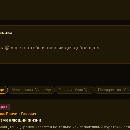
асова
ка😍 успехов тебе и энергии для добрых дел!
це
Места силы: Улан-Удэ
Герои из Улан-Удэ
Предприятия: Ула
рдце
ов Ринчин Львович
изменяющий жизни
ович Дашицыренов известен не только как талантливый бурятский певе