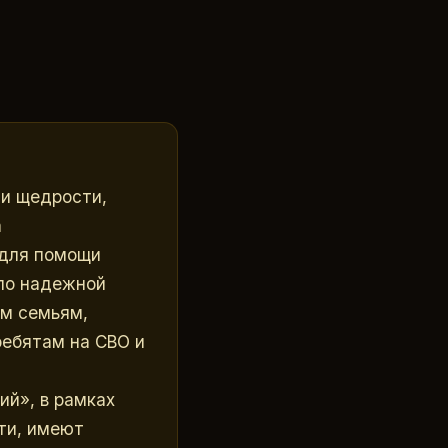
и щедрости, 
 
для помощи 
ло надежной 
м семьям, 
ебятам на СВО и 
й», в рамках 
и, имеют 