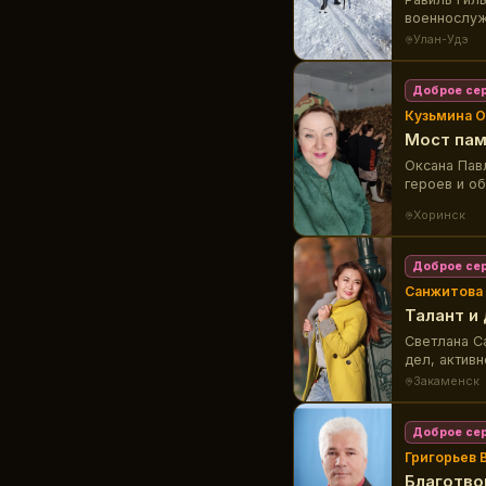
военнослуж
Улан-Удэ
Доброе се
Кузьмина О
Мост пам
Оксана Пав
героев и о
Хоринск
Доброе се
Санжитова 
Талант и
Светлана С
дел, актив
Закаменск
Доброе се
Григорьев 
Благотво