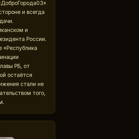
«ДоброГорода03» 
тороне и всегда 
дачи.
канском и 
езидента России. 
 «Республика 
инации 
авы РБ, от 
ой остаётся 
ижения стали не 
тельством того, 
м.