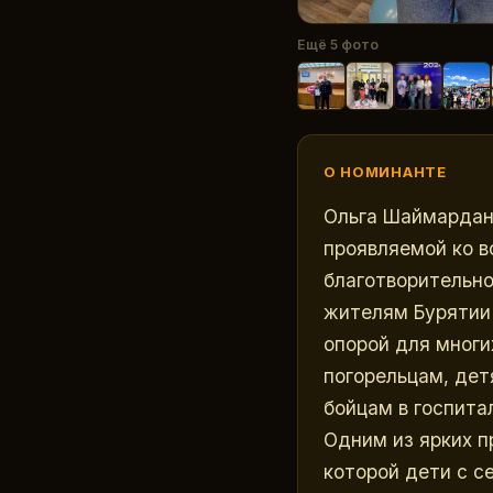
Ещё
5
фото
О НОМИНАНТЕ
Ольга Шаймардано
проявляемой ко 
благотворительно
жителям Бурятии 
опорой для мног
погорельцам, дет
бойцам в госпита
Одним из ярких п
которой дети с с