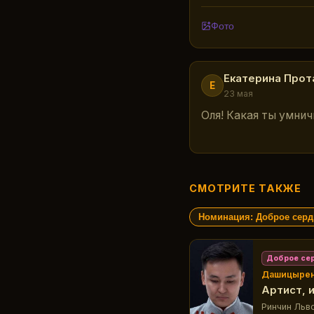
Фото
Екатерина Прот
Е
23 мая
Оля! Какая ты умнич
СМОТРИТЕ ТАКЖЕ
Номинация: Доброе серд
Доброе се
Дашицырен
Артист, 
Ринчин Льв