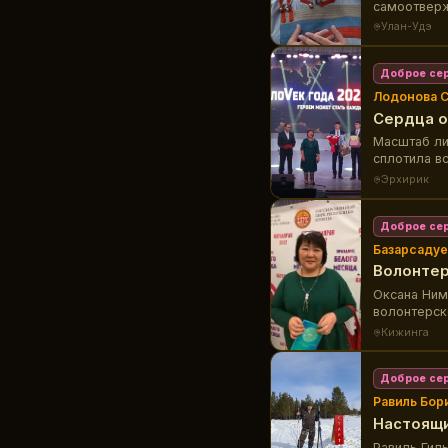
самоотверж
тысячи люде
Улан-Удэ
Доброе се
Лодонова 
Сердца 
Масштаб ли
сплотила в
поднимает 
Эрхирик
бурятского
Доброе се
Базарсадуе
Волонтер
Оксана Ним
волонтерск
Кижинга
Доброе се
Равиль Бор
Настоящи
Равиль Гил