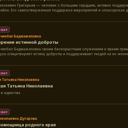
ексеевич Григорьев — человек с большим сердцем, активно подде
район. Его самоотверженная поддержка мероприятий и спонсорская 
ены множеством наград и благодарственных писем.
рдце
чикбал Бадмажаповна
рение истинной доброты
чикбал Бадмажаповна своим бескорыстным служением и ярким при
духа олицетворяет истину доброты и поддерживает людей на их жизне
рдце
 Татьяна Николаевна
ая Татьяна Николаевна
 и единства
рдце
иколаевна Дугарова
помощница родного края