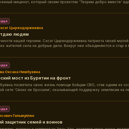
енный меценат, который своим проектом 'Творим добро вместе' вд
й на благие поступки.
рдце
Сэсэг Цырендоржиевна
отдаю людям
чности нашей героини. Сэсэг Цырендоржиевна патриота своей малой
сех жителей села на добрые дела. Вокруг нее обьединяются и стар и 
значимость каждого человека в общественной жизни села. Нравстве
 народа держится на таких людях.
рдце
ва Оксана Нимбуевна
ский мост из Бурятии на фронт
буевна посвятила свою жизнь помощи бойцам СВО, став одним из со
ой сети 'Своих не бросаем', оказывающей поддержку землякам на п
рдце
исович Гильмуллин
й защитник семей и воинов
ьмуллин, ветеран и активист из Улан-Удэ, посвятил свою жизнь подд