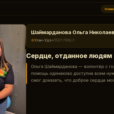
Номи
Шаймарданова Ольга Николае
Улан-Удэ
1537
106
1
Сердце, отданное людям
Ольга Шаймарданова — волонтёр с г
помощь одинаково доступна всем ну
смог доказать, что доброе сердце мо