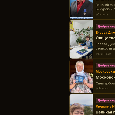
Василий Ал
Бичурский 
были отмеч
Бичура
Доброе се
Елаева Дим
Олицетво
Елаева Дим
стойкости 
Улан-Удэ
Доброе се
Московская
Московск
Сила добра
Наушки
Доброе се
Людмила Н
Великая 