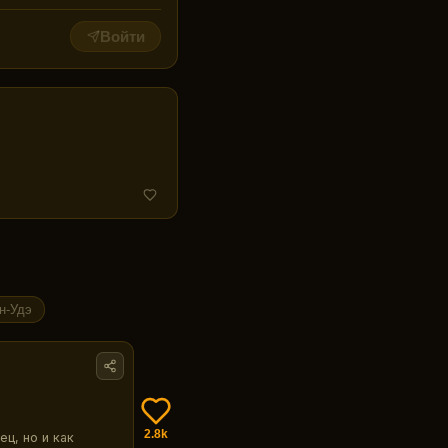
Войти
н-Удэ
2.8k
ц, но и как