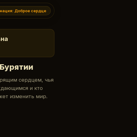
нация:
Доброе сердце
вна
 Бурятии
орящим сердцем, чья
ждающимся и кто
жет изменить мир.