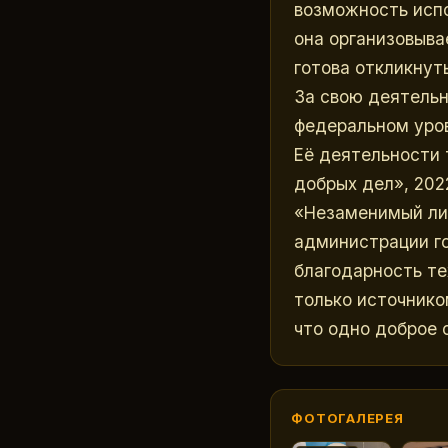
возможность испо
она организовывае
готова откликнут
За свою деятельн
федеральном уров
Её деятельности 
добрых дел», 202
«Незаменимый лид
администрации го
благодарность тех
только источнико
что одно доброе 
ФОТОГАЛЕРЕЯ