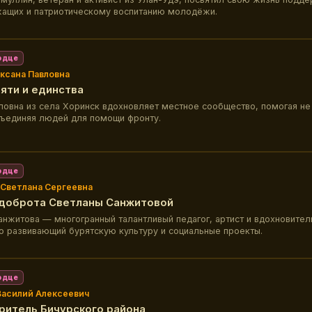
ащих и патриотическому воспитанию молодёжи.
рдце
ксана Павловна
яти и единства
ловна из села Хоринск вдохновляет местное сообщество, помогая не
бъединяя людей для помощи фронту.
рдце
Светлана Сергеевна
 доброта Светланы Санжитовой
анжитова — многогранный талантливый педагог, артист и вдохновите
но развивающий бурятскую культуру и социальные проекты.
рдце
Василий Алексеевич
ритель Бичурского района